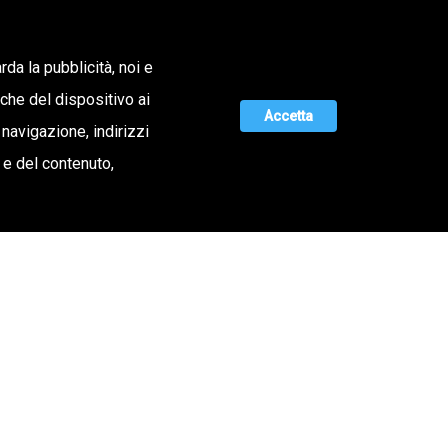
Lavora con noi
rda la pubblicità, noi e
iche del dispositivo ai
ERTA DI VALORE
MAGAZINE
UNISCITI A NOI
Accetta
 navigazione, indirizzi
o e del contenuto,