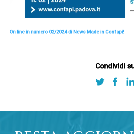
On line in numero 02
/2024 di News Made in Confapi!
Condividi s