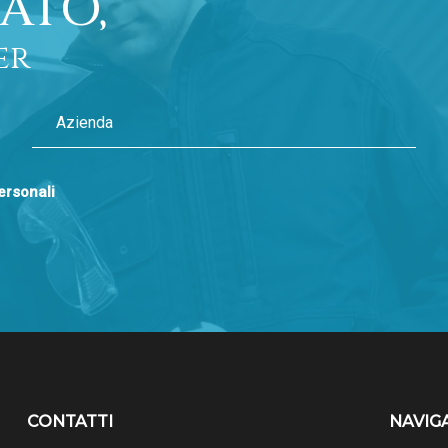
ATO,
er
personali
CONTATTI
NAVIG