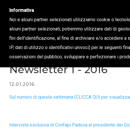
info@confapi.padova.it
049 8072273
Informativa
Noi e alcuni partner selezionati utilizziamo cookie o tecnol
alcuni partner selezionati, potremmo utilizzare dati di geolo
CHI 
fini dell’identificazione, al fine di archiviare e/o accedere a 
IP, dati di utilizzo o identificativi univoci) per le seguenti f
osservazioni del pubblico; sviluppare e perfezionare i prodo
Magazine /
Newsletter 1 - 2016
12.01.2016
Sul numero di questa settimana (CLICCA QUI per visualizzar
Intervista esclusiva di Confapi Padova al presidente dei Gi