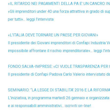
«IL RITARDO NEI PAGAMENTI DELLA PA E’ UN CANCRO I
«Gli imprenditori under 40 una forza attrattiva in grado di s
per tutti»... leggi l'intervista
«L'ITALIA DEVE TORNARE UN PAESE PER GIOVANI»
Il presidente dei Giovani imprenditori di Confapi Industria V
impossibile affrontare il rischio imprenditoriale»... leggi l'in
FONDO SALVA-IMPRESE: «CI VUOLE TRASPARENZA PER G
Il presidente di Confapi Padova Carlo Valerio intervistato da M
SEMINARIO: “LA LEGGE DI STABILITA’ 2016 E LA RIFOR
L'iniziativa, in programma martedì 26 gennaio e organizzata d
e ai responsabili amministrativi... iscriviti on-line!