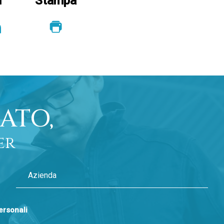
u
Stampa
ATO,
er
personali