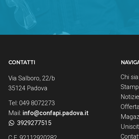
CONTATTI
NAVIG
Chi si
Via Salboro, 22/b
Stampa
35124 Padova
Notizi
Tel: 049 8072273
Offert
Mail:
info@confapi.padova.it
Magaz
3929277515
Uniscit
Contatt
C.F. 92112920282