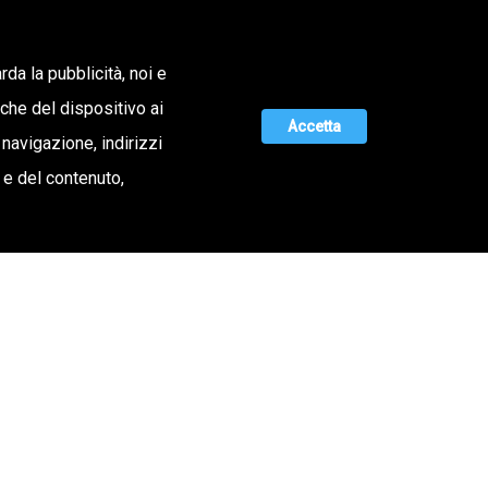
Lavora con noi
rda la pubblicità, noi e
iche del dispositivo ai
ERTA DI VALORE
MAGAZINE
UNISCITI A NOI
Accetta
 navigazione, indirizzi
o e del contenuto,