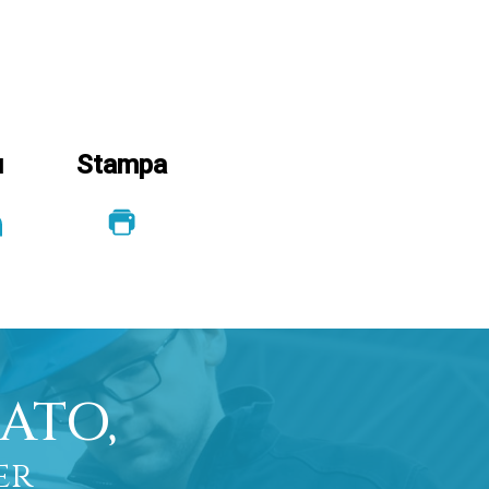
u
Stampa
ATO,
er