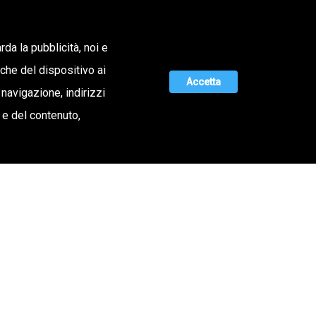
Lavora con noi
rda la pubblicità, noi e
iche del dispositivo ai
ERTA DI VALORE
MAGAZINE
UNISCITI A NOI
Accetta
 navigazione, indirizzi
o e del contenuto,