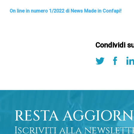
On line in numero 1/2022 di News Made in Confapi!
Condividi s
RESTA AGGIORN
Iscriviti alla newslett