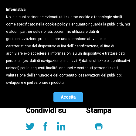
Informativa
Noi e alcuni partner selezionati utilizziamo cookie o tecnologie simili
come specificato nella
cookie policy
. Per quanto riguarda la pubblicità, noi
e alcuni partner selezionati, potremmo utilizzare dati di
geolocalizzazione precisi e fare una scansione attiva delle
Magazine /
caratteristiche del dispositivo ai fini dell’identificazione, al fine di
Newsletter 10 - 2021
archiviare e/o accedere a informazioni su un dispositivo e trattare dati
personali (es. dati di navigazione, indirizzi IP, dati di utilizzo o identificativi
23.03.2021
univoci) per le seguenti finalità: annunci e contenuti personalizzati,
On line in numero 10/2021 di News Made in Confapi!
valutazione dell’annuncio e del contenuto, osservazioni del pubblico;
sviluppare e perfezionare i prodotti.
Accetta
Condividi su
Stampa