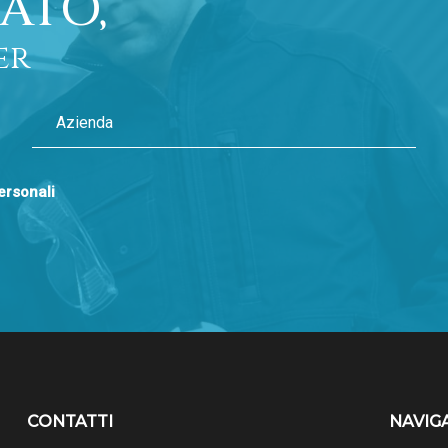
ATO,
er
personali
CONTATTI
NAVIG