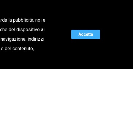
Lavora con noi
rda la pubblicità, noi e
iche del dispositivo ai
ERTA DI VALORE
MAGAZINE
UNISCITI A NOI
Accetta
 navigazione, indirizzi
o e del contenuto,