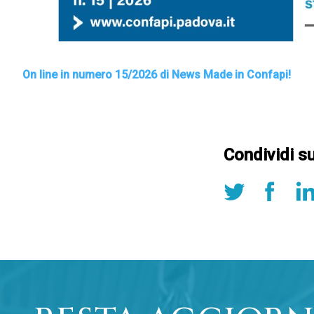
On line in numero 15
/2026 di News Made in Confapi!
Condividi s