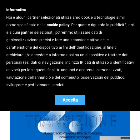
Informativa
Noi e alcuni partner selezionati utilizziamo cookie o tecnologie simili
come specificato nella
cookie policy
. Per quanto riguarda la pubblicità, noi
e alcuni partner selezionati, potremmo utilizzare dati di
geolocalizzazione precisi e fare una scansione attiva delle
Notizie /
Eventi e webinar /
caratteristiche del dispositivo ai fini dell’identificazione, al fine di
7 miliardi per le PMI a disposizione
archiviare e/o accedere a informazioni su un dispositivo e trattare dati
col piano Transizione 4.0: ecco come
personali (es. dati di navigazione, indirizzi IP, dati di utilizzo o identificativi
ottenerli
univoci) per le seguenti finalità: annunci e contenuti personalizzati,
valutazione dell’annuncio e del contenuto, osservazioni del pubblico;
15.07.2020
sviluppare e perfezionare i prodotti.
Accetta