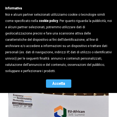
Informativa
Noi e alcuni partner selezionati utilizziamo cookie o tecnologie simili
come specificato nella
cookie policy
. Per quanto riguarda la pubblicità, noi
e alcuni partner selezionati, potremmo utilizzare dati di
geolocalizzazione precisi e fare una scansione attiva delle
Notizie /
Cronaca Confapi /
caratteristiche del dispositivo ai fini dell’identificazione, al fine di
«AI PAESI IN VIA DI SVILUPPO NON
archiviare e/o accedere a informazioni su un dispositivo e trattare dati
SERVONO GRANDI PROGETTI, MA
personali (es. dati di navigazione, indirizzi IP, dati di utilizzo o identificativi
CULTURA IMPRENDITORIALE»,
univoci) per le seguenti finalità: annunci e contenuti personalizzati,
ALBERTO BOLDRIN SU RADIO
valutazione dell’annuncio e del contenuto, osservazioni del pubblico;
CONFAPI
sviluppare e perfezionare i prodotti.
25.10.2021
Accetta