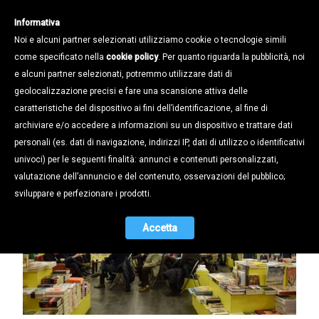
Informativa
Noi e alcuni partner selezionati utilizziamo cookie o tecnologie simili
come specificato nella
cookie policy
. Per quanto riguarda la pubblicità, noi
e alcuni partner selezionati, potremmo utilizzare dati di
geolocalizzazione precisi e fare una scansione attiva delle
Notizie /
caratteristiche del dispositivo ai fini dell’identificazione, al fine di
«ALLENARSI PER IL FUTURO. IDEE E
archiviare e/o accedere a informazioni su un dispositivo e trattare dati
STRUMENTI PER IL LAVORO CHE
personali (es. dati di navigazione, indirizzi IP, dati di utilizzo o identificativi
VERRÀ»
univoci) per le seguenti finalità: annunci e contenuti personalizzati,
valutazione dell’annuncio e del contenuto, osservazioni del pubblico;
14.03.2016
sviluppare e perfezionare i prodotti.
Accetta