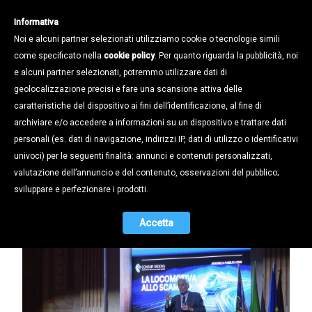
Informativa
Noi e alcuni partner selezionati utilizziamo cookie o tecnologie simili
come specificato nella
cookie policy
. Per quanto riguarda la pubblicità, noi
e alcuni partner selezionati, potremmo utilizzare dati di
geolocalizzazione precisi e fare una scansione attiva delle
Notizie /
Cronaca Confapi /
caratteristiche del dispositivo ai fini dell’identificazione, al fine di
ARZENI: «PRODUTTIVITÀ FERMA,
archiviare e/o accedere a informazioni su un dispositivo e trattare dati
ENERGIA CARA, BUROCRAZIA
personali (es. dati di navigazione, indirizzi IP, dati di utilizzo o identificativi
SOFFOCANTE: COSÌ L’EUROPA
univoci) per le seguenti finalità: annunci e contenuti personalizzati,
RISCHIA DI RESTARE INDIETRO»
valutazione dell’annuncio e del contenuto, osservazioni del pubblico;
sviluppare e perfezionare i prodotti.
12.05.2026
Accetta