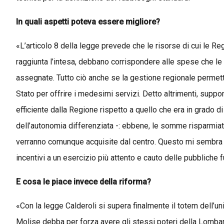
In quali aspetti poteva essere migliore?
«L’articolo 8 della legge prevede che le risorse di cui le Re
raggiunta l’intesa, debbano corrispondere alle spese che l
assegnate. Tutto ciò anche se la gestione regionale permett
Stato per offrire i medesimi servizi. Detto altrimenti, sup
efficiente dalla Regione rispetto a quello che era in grado d
dell’autonomia differenziata -: ebbene, le somme risparmiate 
verranno comunque acquisite dal centro. Questo mi sembra tut
incentivi a un esercizio più attento e cauto delle pubbliche f
E cosa le piace invece della riforma?
«Con la legge Calderoli si supera finalmente il totem dell’unifo
Molise debba per forza avere gli stessi poteri della Lombard