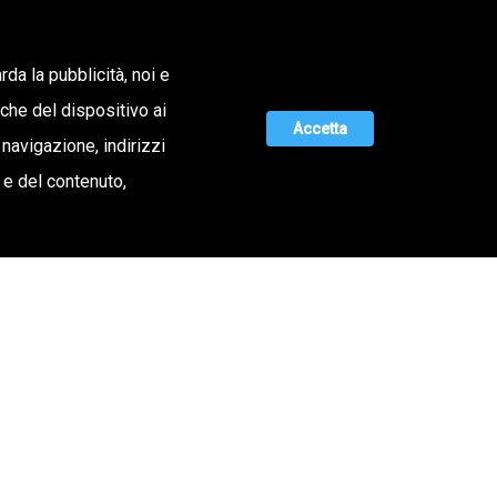
Lavora con noi
rda la pubblicità, noi e
iche del dispositivo ai
ERTA DI VALORE
MAGAZINE
UNISCITI A NOI
Accetta
 navigazione, indirizzi
o e del contenuto,