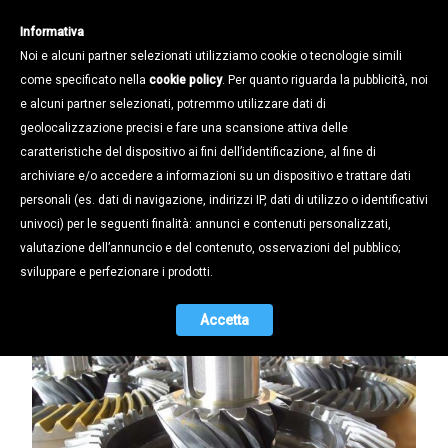
Informativa
Noi e alcuni partner selezionati utilizziamo cookie o tecnologie simili
come specificato nella
cookie policy
. Per quanto riguarda la pubblicità, noi
e alcuni partner selezionati, potremmo utilizzare dati di
geolocalizzazione precisi e fare una scansione attiva delle
Notizie /
caratteristiche del dispositivo ai fini dell’identificazione, al fine di
BP Riduttori, da più di cinquant'anni
archiviare e/o accedere a informazioni su un dispositivo e trattare dati
produzione di ingranaggi e gruppi
personali (es. dati di navigazione, indirizzi IP, dati di utilizzo o identificativi
completi
univoci) per le seguenti finalità: annunci e contenuti personalizzati,
valutazione dell’annuncio e del contenuto, osservazioni del pubblico;
27.08.2019
sviluppare e perfezionare i prodotti.
Accetta