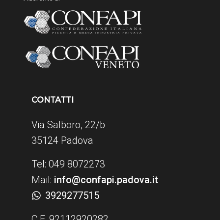
CONTATTI
Via Salboro, 22/b
35124 Padova
Tel: 049 8072273
Mail:
info@confapi.padova.it
3929277515
C.F. 92112920282