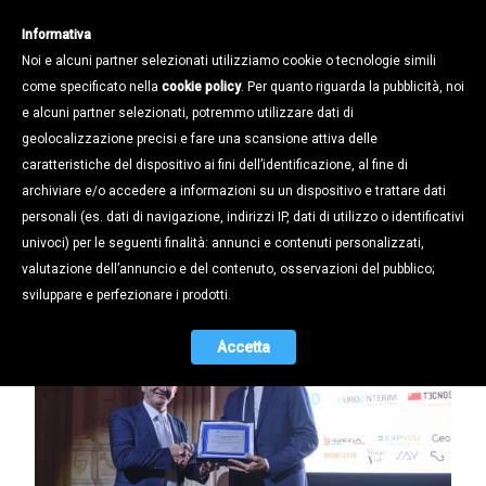
Informativa
Noi e alcuni partner selezionati utilizziamo cookie o tecnologie simili
come specificato nella
cookie policy
. Per quanto riguarda la pubblicità, noi
e alcuni partner selezionati, potremmo utilizzare dati di
geolocalizzazione precisi e fare una scansione attiva delle
Notizie /
Cronaca Confapi /
caratteristiche del dispositivo ai fini dell’identificazione, al fine di
CAMISA: «ORA UNA POLITICA
archiviare e/o accedere a informazioni su un dispositivo e trattare dati
INDUSTRIALE CHE METTA DAVVERO
personali (es. dati di navigazione, indirizzi IP, dati di utilizzo o identificativi
AL CENTRO LE PMI»
univoci) per le seguenti finalità: annunci e contenuti personalizzati,
valutazione dell’annuncio e del contenuto, osservazioni del pubblico;
12.05.2026
sviluppare e perfezionare i prodotti.
Accetta