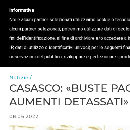
info@confapi.padova.it
049 8072273
Informativa
Noi e alcuni partner selezionati utilizziamo cookie o tecnol
alcuni partner selezionati, potremmo utilizzare dati di geolo
CHI 
fini dell’identificazione, al fine di archiviare e/o accedere a 
IP, dati di utilizzo o identificativi univoci) per le seguenti f
osservazioni del pubblico; sviluppare e perfezionare i prodo
Notizie /
CASASCO: «BUSTE PA
AUMENTI DETASSATI»
08.06.2022