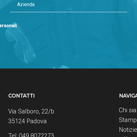
personali
CONTATTI
NAVIG
Chi si
Via Salboro, 22/b
Stampa
35124 Padova
Notizi
Tel: 049 8072273