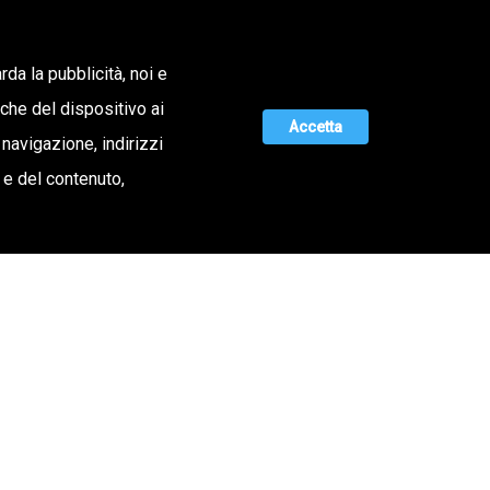
Lavora con noi
rda la pubblicità, noi e
iche del dispositivo ai
ERTA DI VALORE
MAGAZINE
UNISCITI A NOI
Accetta
 navigazione, indirizzi
o e del contenuto,