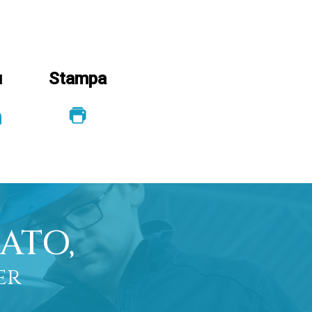
u
Stampa
ATO,
er