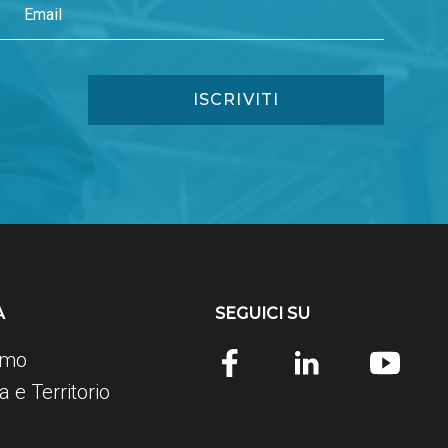
A
SEGUICI SU
amo
 e Territorio
e