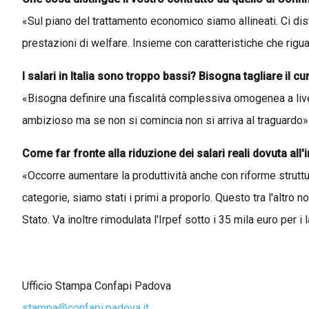
«Sul piano del trattamento economico siamo allineati. Ci dist
prestazioni di welfare. Insieme con caratteristiche che rigu
I salari in Italia sono troppo bassi? Bisogna tagliare il c
«Bisogna definire una fiscalità complessiva omogenea a livel
ambizioso ma se non si comincia non si arriva al traguardo»
Come far fronte alla riduzione dei salari reali dovuta all'
«Occorre aumentare la produttività anche con riforme struttur
categorie, siamo stati i primi a proporlo. Questo tra l'altro
Stato. Va inoltre rimodulata l'Irpef sotto i 35 mila euro per i l
Ufficio Stampa Confapi Padova
stampa@confapi.padova.it