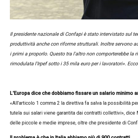
Il presidente nazionale di Confapi è stato intervistato sul t
produttività anche con riforme strutturali. Inoltre servono a
i primi a proporlo. Questo tra l'altro non comporterebbe la ri
rimodulata l'Irpef sotto i 35 mila euro per i lavoratori». Ecco 
L'Europa dice che dobbiamo fissare un salario minimo a
«All'articolo 1 comma 2 la direttiva fa salva la possibilità per
tutela sui salari viene garantita dai contratti collettivi», 
delle piccole e medie imprese, oltre che presidente di Confa
Il problema è che in Italia abbiamo più di 900 contratti.