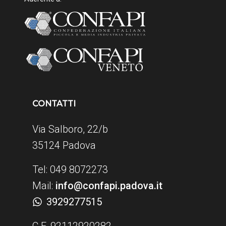
CONTATTI
Via Salboro, 22/b
35124 Padova
Tel: 049 8072273
Mail:
info@confapi.padova.it
3929277515
C.F. 92112920282