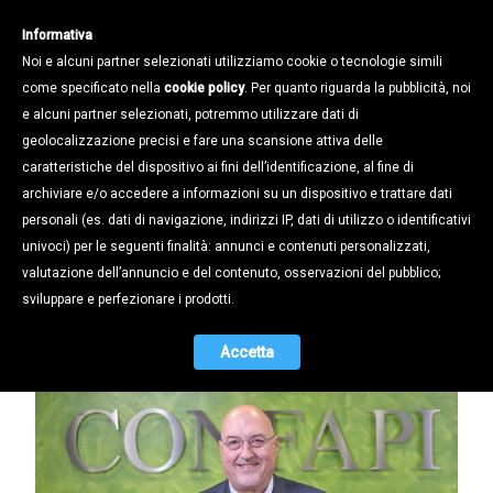
Informativa
Noi e alcuni partner selezionati utilizziamo cookie o tecnologie simili
come specificato nella
cookie policy
. Per quanto riguarda la pubblicità, noi
e alcuni partner selezionati, potremmo utilizzare dati di
geolocalizzazione precisi e fare una scansione attiva delle
Notizie /
Cronaca Confapi /
caratteristiche del dispositivo ai fini dell’identificazione, al fine di
CONFAPI PADOVA AI CANDIDATI:
archiviare e/o accedere a informazioni su un dispositivo e trattare dati
PRIORITÀ SU VIABILITÀ E LAVORO
personali (es. dati di navigazione, indirizzi IP, dati di utilizzo o identificativi
PER IL FUTURO DI ALBIGNASEGO:
univoci) per le seguenti finalità: annunci e contenuti personalizzati,
«LA VARIANTE A EST DI VIA ROMA È
valutazione dell’annuncio e del contenuto, osservazioni del pubblico;
STRATEGICA PER IL TERRITORIO»
sviluppare e perfezionare i prodotti.
15.05.2026
Accetta