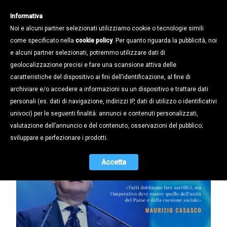
Informativa
Noi e alcuni partner selezionati utilizziamo cookie o tecnologie simili
come specificato nella
cookie policy
. Per quanto riguarda la pubblicità, noi
e alcuni partner selezionati, potremmo utilizzare dati di
geolocalizzazione precisi e fare una scansione attiva delle
Notizie /
caratteristiche del dispositivo ai fini dell’identificazione, al fine di
CORONAVIRUS: CASASCO (CONFAPI),
archiviare e/o accedere a informazioni su un dispositivo e trattare dati
ORA PIÙ CHE MAI NECESSARIA
personali (es. dati di navigazione, indirizzi IP, dati di utilizzo o identificativi
COESIONE SOCIALE
univoci) per le seguenti finalità: annunci e contenuti personalizzati,
valutazione dell’annuncio e del contenuto, osservazioni del pubblico;
27.03.2020
sviluppare e perfezionare i prodotti.
Accetta