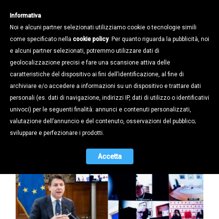
Informativa
Noi e alcuni partner selezionati utilizziamo cookie o tecnologie simili
come specificato nella
cookie policy
. Per quanto riguarda la pubblicità, noi
e alcuni partner selezionati, potremmo utilizzare dati di
geolocalizzazione precisi e fare una scansione attiva delle
Notizie /
caratteristiche del dispositivo ai fini dell’identificazione, al fine di
CORONAVIRUS: IL TESTO DEL
archiviare e/o accedere a informazioni su un dispositivo e trattare dati
PROTOCOLLO PER LA SICUREZZA
personali (es. dati di navigazione, indirizzi IP, dati di utilizzo o identificativi
SUL LAVORO
univoci) per le seguenti finalità: annunci e contenuti personalizzati,
valutazione dell’annuncio e del contenuto, osservazioni del pubblico;
14.03.2020
sviluppare e perfezionare i prodotti.
Accetta