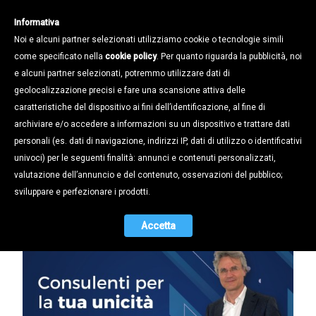
Informativa
Noi e alcuni partner selezionati utilizziamo cookie o tecnologie simili
come specificato nella
cookie policy
. Per quanto riguarda la pubblicità, noi
e alcuni partner selezionati, potremmo utilizzare dati di
geolocalizzazione precisi e fare una scansione attiva delle
Notizie /
News dalle PMI /
caratteristiche del dispositivo ai fini dell’identificazione, al fine di
DIGITAL FOR INDUSTRY
archiviare e/o accedere a informazioni su un dispositivo e trattare dati
CONSULENTE IN INNOVAZIONE DEL
personali (es. dati di navigazione, indirizzi IP, dati di utilizzo o identificativi
BUSINESS E INNOVAZIONE DIGITALE
univoci) per le seguenti finalità: annunci e contenuti personalizzati,
FA CRESCERE IL VANTAGGIO
valutazione dell’annuncio e del contenuto, osservazioni del pubblico;
COMPETITIVO AZIENDALE
sviluppare e perfezionare i prodotti.
24.04.2024
Accetta