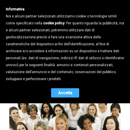
Informativa
Noi e alcuni partner selezionati utilizziamo cookie o tecnologie simili
come specificato nella
cookie policy
. Per quanto riguarda la pubblicità, noi
e alcuni partner selezionati, potremmo utilizzare dati di
geolocalizzazione precisi e fare una scansione attiva delle
Notizie /
caratteristiche del dispositivo ai fini dell’identificazione, al fine di
EROGAZIONE DI CONTRIBUTI ALLE
archiviare e/o accedere a informazioni su un dispositivo e trattare dati
PMI A PREVALENTE
personali (es. dati di navigazione, indirizzi IP, dati di utilizzo o identificativi
PARTECIPAZIONE FEMMINILE
univoci) per le seguenti finalità: annunci e contenuti personalizzati,
valutazione dell’annuncio e del contenuto, osservazioni del pubblico;
22.08.2017
sviluppare e perfezionare i prodotti.
Accetta