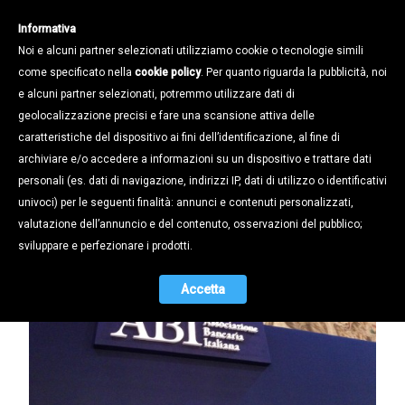
Informativa
Noi e alcuni partner selezionati utilizziamo cookie o tecnologie simili
come specificato nella
cookie policy
. Per quanto riguarda la pubblicità, noi
e alcuni partner selezionati, potremmo utilizzare dati di
geolocalizzazione precisi e fare una scansione attiva delle
Notizie /
caratteristiche del dispositivo ai fini dell’identificazione, al fine di
FINANZIAMENTI BANCARI FINO A 25
archiviare e/o accedere a informazioni su un dispositivo e trattare dati
MILA EURO: L'ABI PUBBLICA LO
personali (es. dati di navigazione, indirizzi IP, dati di utilizzo o identificativi
SCHEMA PER ACCEDERE
univoci) per le seguenti finalità: annunci e contenuti personalizzati,
valutazione dell’annuncio e del contenuto, osservazioni del pubblico;
21.04.2020
sviluppare e perfezionare i prodotti.
Accetta