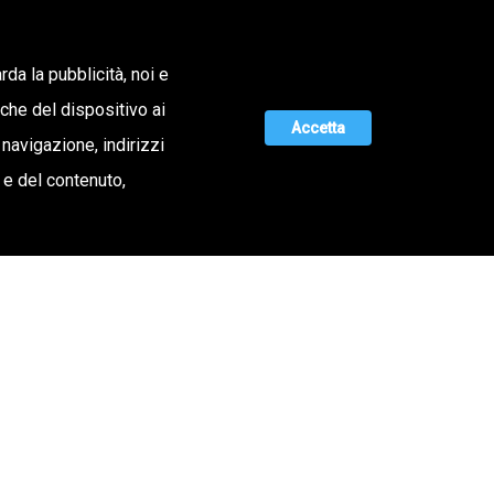
Lavora con noi
rda la pubblicità, noi e
iche del dispositivo ai
ERTA DI VALORE
MAGAZINE
UNISCITI A NOI
Accetta
 navigazione, indirizzi
o e del contenuto,