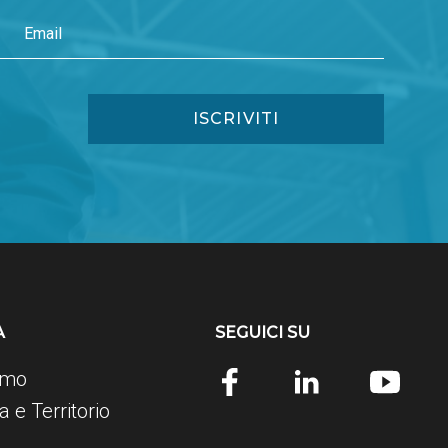
A
SEGUICI SU
amo
 e Territorio
e