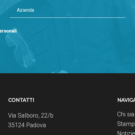
personali
CONTATTI
NAVIG
Chi si
Via Salboro, 22/b
Stampa
35124 Padova
Notizi