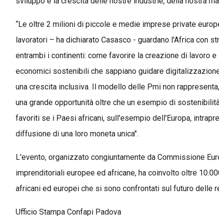
sviluppo e la crescita delle nostre industrie, della nostra man
“Le oltre 2 milioni di piccole e medie imprese private europ
lavoratori – ha dichiarato Casasco - guardano l'Africa con s
entrambi i continenti: come favorire la creazione di lavoro e 
economici sostenibili che sappiano guidare digitalizzazione
una crescita inclusiva. Il modello delle Pmi non rappresenta
una grande opportunità oltre che un esempio di sostenibilit
favoriti se i Paesi africani, sull'esempio dell'Europa, intra
diffusione di una loro moneta unica".
L'evento, organizzato congiuntamente da Commissione Euro
imprenditoriali europee ed africane, ha coinvolto oltre 10.000
africani ed europei che si sono confrontati sul futuro delle r
Ufficio Stampa Confapi Padova