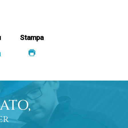
u
Stampa
ATO,
er