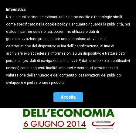
Informativa
Noi e alcuni partner selezionati utilizziamo cookie o tecnologie simili
come specificato nella
cookie policy
. Per quanto riguarda la pubblicità, noi
e alcuni partner selezionati, potremmo utilizzare dati di
geolocalizzazione precisi e fare una scansione attiva delle
Notizie /
caratteristiche del dispositivo ai fini dell’identificazione, al fine di
Giornata dell’Economia: con 52 Start
archiviare e/o accedere a informazioni su un dispositivo e trattare dati
Up Padova “regina” dell’innovazione
personali (es. dati di navigazione, indirizzi IP, dati di utilizzo o identificativi
in Veneto
univoci) per le seguenti finalità: annunci e contenuti personalizzati,
valutazione dell’annuncio e del contenuto, osservazioni del pubblico;
09.06.2014
sviluppare e perfezionare i prodotti.
Accetta