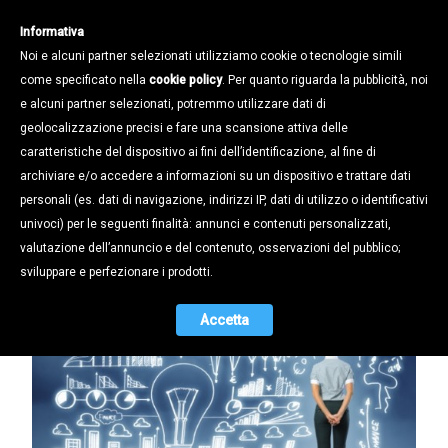
Informativa
Noi e alcuni partner selezionati utilizziamo cookie o tecnologie simili
come specificato nella
cookie policy
. Per quanto riguarda la pubblicità, noi
e alcuni partner selezionati, potremmo utilizzare dati di
geolocalizzazione precisi e fare una scansione attiva delle
Notizie /
caratteristiche del dispositivo ai fini dell’identificazione, al fine di
I DIGITAL ANGELS AL SERVIZIO
archiviare e/o accedere a informazioni su un dispositivo e trattare dati
DELLE PMI DEL TERRITORIO
personali (es. dati di navigazione, indirizzi IP, dati di utilizzo o identificativi
univoci) per le seguenti finalità: annunci e contenuti personalizzati,
28.03.2015
valutazione dell’annuncio e del contenuto, osservazioni del pubblico;
sviluppare e perfezionare i prodotti.
Accetta