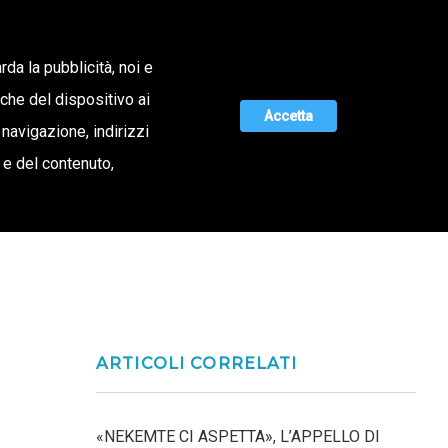
Lavora con noi
rda la pubblicità, noi e
iche del dispositivo ai
ERTA DI VALORE
MAGAZINE
UNISCITI A NOI
Accetta
 navigazione, indirizzi
o e del contenuto,
ARTICOLI CORRELATI
«NEKEMTE CI ASPETTA», L’APPELLO DI