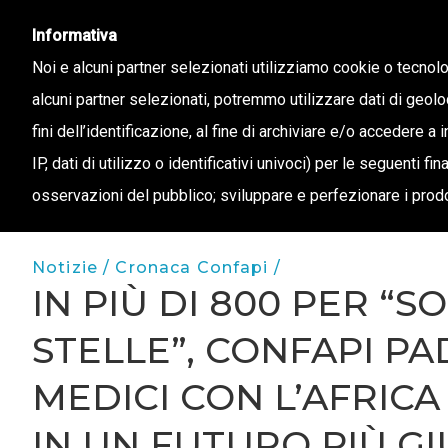
info@confapi.padova.it
049 8072273
Informativa
Noi e alcuni partner selezionati utilizziamo cookie o tecnol
alcuni partner selezionati, potremmo utilizzare dati di geolo
CHI 
fini dell’identificazione, al fine di archiviare e/o accedere a 
IP, dati di utilizzo o identificativi univoci) per le seguenti f
osservazioni del pubblico; sviluppare e perfezionare i prodo
Notizie /
Cronaca Confapi /
IN PIÙ DI 800 PER “
STELLE”, CONFAPI PA
MEDICI CON L’AFRIC
IN UN FUTURO PIÙ G