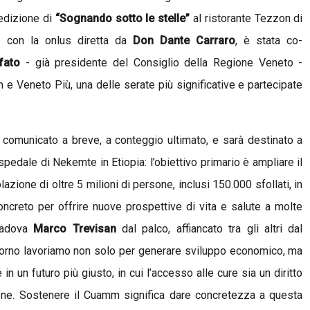
 edizione di
“Sognando sotto le stelle”
al ristorante Tezzon di
 con la onlus diretta da
Don Dante Carraro
, è stata co-
fato
- già presidente del Consiglio della Regione Veneto -
 Veneto Più, una delle serate più significative e partecipate
 comunicato a breve, a conteggio ultimato, e sarà destinato a
ospedale di Nekemte in Etiopia: l’obiettivo primario è ampliare il
zione di oltre 5 milioni di persone, inclusi 150.000 sfollati, in
oncreto per offrire nuove prospettive di vita e salute a molte
 Padova
Marco Trevisan
dal palco, affiancato tra gli altri dal
iorno lavoriamo non solo per generare sviluppo economico, ma
n un futuro più giusto, in cui l’accesso alle cure sia un diritto
ione. Sostenere il Cuamm significa dare concretezza a questa