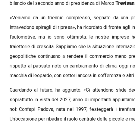
bilancio del secondo anno di presidenza di Marco
Trevisan
«
V
eniamo da un triennio complesso, segnato da una pro
intravedono spiragli di ripresa
», ha ricordato di fronte agli i
l’automotive,
ma io
son
o ottimista: le nostre imprese h
traiettorie di crescita. Sappiamo che la situazione internazi
geopolitiche continuano a rendere il commercio meno pre
rispetto al passato noto un cambiamento di clima: oggi non
macchia di leopardo, con settori ancora in sofferenza e altr
Guardando al futuro, ha aggiunto: «Ci attendono sfide dec
soprattutto in vista del 2027, anno di importanti appuntame
noi: Confapi Padova, nata nel 1997, festeggerà i trent’ann
Un’occasione per ribadire il ruolo centrale delle piccole e m