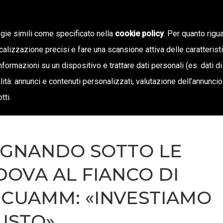
ogie simili come specificato nella
cookie policy
. Per quanto rigua
calizzazione precisi e fare una scansione attiva delle caratterist
SIAMO
STAMPA E TERRITORIO
NOTIZIE
OFF
informazioni su un dispositivo e trattare dati personali (es. dati di
inalità: annunci e contenuti personalizzati, valutazione dell’annunci
tti.
SOGNANDO SOTTO LE
DOVA AL FIANCO DI
A CUAMM: «INVESTIAMO
IUSTO»