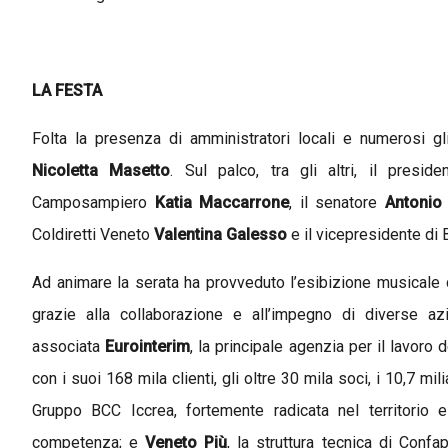
LA FESTA
Folta la presenza di amministratori locali e n
umerosi gl
Nicoletta Masetto
. Sul palco,
tra gli altri,
il presid
Camposampiero
Katia Maccarrone
,
il senatore
Antonio
Coldiretti Veneto
Valentina Galesso
e
i
l
v
ice
p
residente di
Ad animare la serata ha provveduto l’esibizione musicale
grazie alla collaborazione e all’impegno di diverse azi
associata
Eurointerim
, la principale agenzia per il lavoro de
con i suoi 168 mila clienti, gli oltre 30 mila soci, i 10,7 mi
Gruppo BCC Iccrea, fortemente radicata nel territorio e
competenza; e
Veneto Più
, la struttura tecnica di Conf