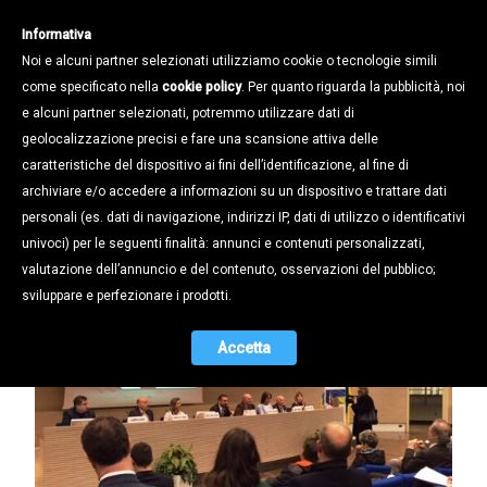
Informativa
Noi e alcuni partner selezionati utilizziamo cookie o tecnologie simili
come specificato nella
cookie policy
. Per quanto riguarda la pubblicità, noi
e alcuni partner selezionati, potremmo utilizzare dati di
geolocalizzazione precisi e fare una scansione attiva delle
Notizie /
caratteristiche del dispositivo ai fini dell’identificazione, al fine di
ITALIA E UCRAINA: Le imprese non
archiviare e/o accedere a informazioni su un dispositivo e trattare dati
sono mai state così vicine
personali (es. dati di navigazione, indirizzi IP, dati di utilizzo o identificativi
univoci) per le seguenti finalità: annunci e contenuti personalizzati,
18.03.2016
valutazione dell’annuncio e del contenuto, osservazioni del pubblico;
sviluppare e perfezionare i prodotti.
Accetta