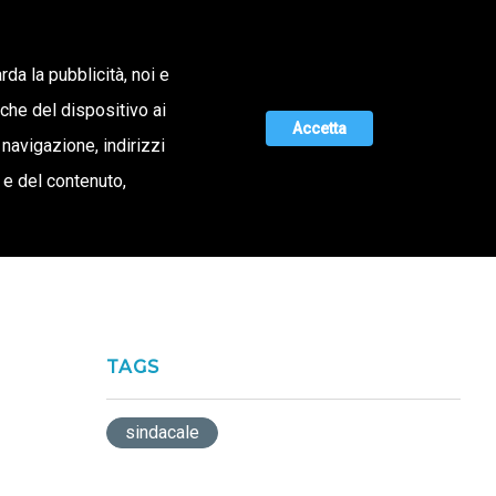
Lavora con noi
rda la pubblicità, noi e
iche del dispositivo ai
ERTA DI VALORE
MAGAZINE
UNISCITI A NOI
Accetta
 navigazione, indirizzi
o e del contenuto,
TAGS
sindacale