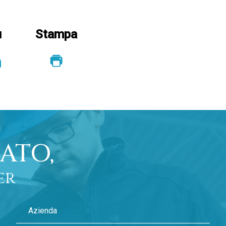
u
Stampa
ATO,
er