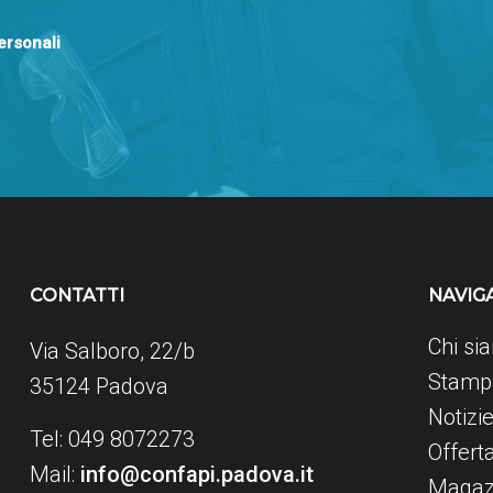
personali
CONTATTI
NAVIG
Chi si
Via Salboro, 22/b
Stampa
35124 Padova
Notizi
Tel: 049 8072273
Offert
Mail:
info@confapi.padova.it
Magaz