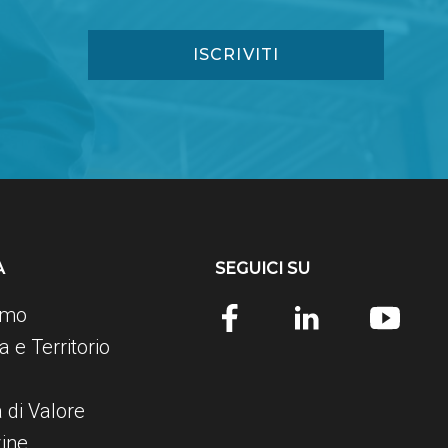
A
SEGUICI SU
amo
 e Territorio
e
a di Valore
ine