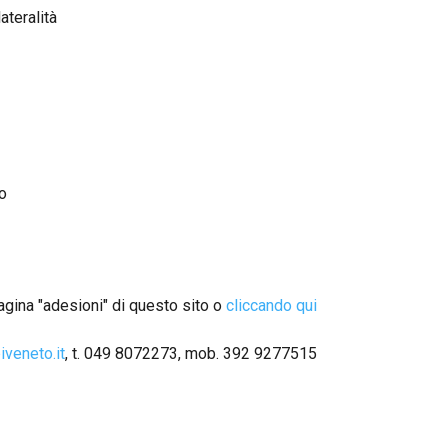
ateralità
o
pagina "adesioni" di questo sito o
cliccando qui
veneto.it
, t. 049 8072273, mob. 392 9277515