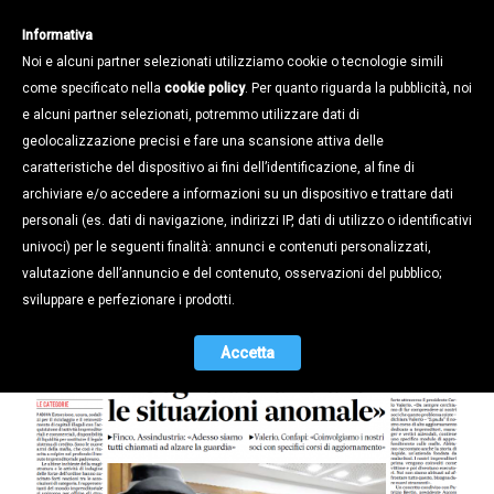
Informativa
Noi e alcuni partner selezionati utilizziamo cookie o tecnologie simili
come specificato nella
cookie policy
. Per quanto riguarda la pubblicità, noi
e alcuni partner selezionati, potremmo utilizzare dati di
geolocalizzazione precisi e fare una scansione attiva delle
Notizie /
caratteristiche del dispositivo ai fini dell’identificazione, al fine di
LE INFILTRAZIONI DELLA
archiviare e/o accedere a informazioni su un dispositivo e trattare dati
NDRANGHETA IN VENETO. CONFAPI:
personali (es. dati di navigazione, indirizzi IP, dati di utilizzo o identificativi
«BISOGNA DENUNCIARE LE
univoci) per le seguenti finalità: annunci e contenuti personalizzati,
SITUAZIONI ANOMALE»
valutazione dell’annuncio e del contenuto, osservazioni del pubblico;
sviluppare e perfezionare i prodotti.
15.03.2019
Accetta