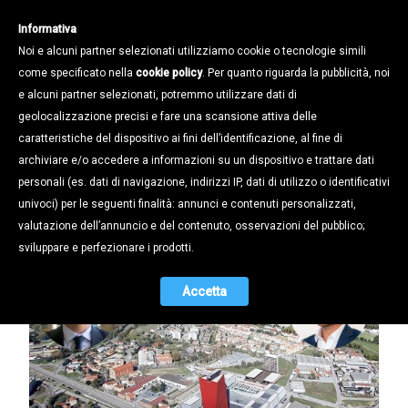
Informativa
Noi e alcuni partner selezionati utilizziamo cookie o tecnologie simili
come specificato nella
cookie policy
. Per quanto riguarda la pubblicità, noi
e alcuni partner selezionati, potremmo utilizzare dati di
geolocalizzazione precisi e fare una scansione attiva delle
Notizie /
caratteristiche del dispositivo ai fini dell’identificazione, al fine di
PADOVA SFIDA ROMA PER OSPITARE
archiviare e/o accedere a informazioni su un dispositivo e trattare dati
L’AGENZIA EUROPEA PER LA
personali (es. dati di navigazione, indirizzi IP, dati di utilizzo o identificativi
RICERCA BIOMEDICA
univoci) per le seguenti finalità: annunci e contenuti personalizzati,
valutazione dell’annuncio e del contenuto, osservazioni del pubblico;
07.10.2020
sviluppare e perfezionare i prodotti.
Accetta