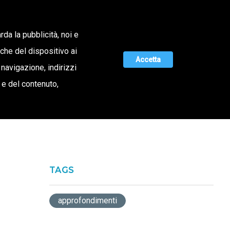
Lavora con noi
rda la pubblicità, noi e
iche del dispositivo ai
ERTA DI VALORE
MAGAZINE
UNISCITI A NOI
Accetta
 navigazione, indirizzi
o e del contenuto,
TAGS
approfondimenti