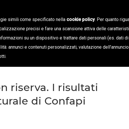
ogie simili come specificato nella
cookie policy
. Per quanto rigua
calizzazione precisi e fare una scansione attiva delle caratterist
SIAMO
STAMPA E TERRITORIO
NOTIZIE
OFF
informazioni su un dispositivo e trattare dati personali (es. dati di
inalità: annunci e contenuti personalizzati, valutazione dell’annunci
tti.
riserva. I risultati
urale di Confapi