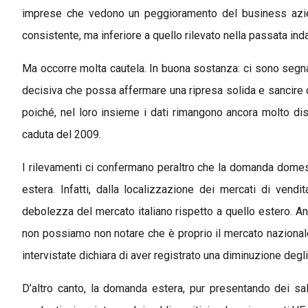
imprese che vedono un peggioramento del business azie
consistente, ma inferiore a quello rilevato nella passata i
Ma occorre molta cautela. In buona sostanza: ci sono segna
decisiva che possa affermare una ripresa solida e sancire
poiché, nel loro insieme i dati rimangono ancora molto dist
caduta del 2009.
I rilevamenti ci confermano peraltro che la domanda domest
estera. Infatti, dalla localizzazione dei mercati di vendi
debolezza del mercato italiano rispetto a quello estero. Ana
non possiamo non notare che è proprio il mercato nazionale 
intervistate dichiara di aver registrato una diminuzione degli 
D’altro canto, la domanda estera, pur presentando dei sald