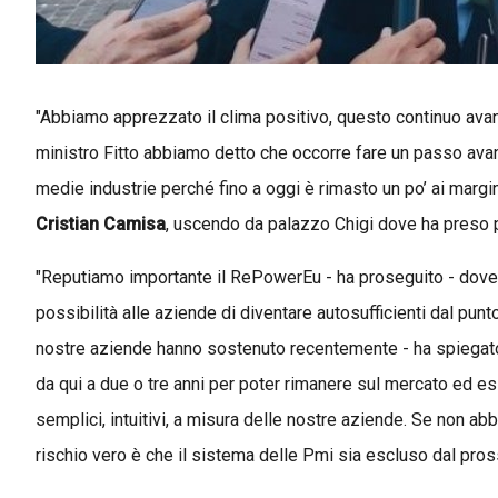
"Abbiamo apprezzato il clima positivo, questo continuo ava
ministro Fitto abbiamo detto che occorre fare un passo ava
medie industrie perché fino a oggi è rimasto un po’ ai margini
Cristian Camisa
, uscendo da palazzo Chigi dove ha preso pa
"Reputiamo importante il RePowerEu - ha proseguito - dove f
possibilità alle aziende di diventare autosufficienti dal punt
nostre aziende hanno sostenuto recentemente - ha spiegato -
da qui a due o tre anni per poter rimanere sul mercato ed e
semplici, intuitivi, a misura delle nostre aziende. Se non abb
rischio vero è che il sistema delle Pmi sia escluso dal pros