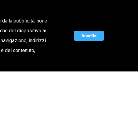
Lavora con noi
rda la pubblicità, noi e
iche del dispositivo ai
ERTA DI VALORE
MAGAZINE
UNISCITI A NOI
Accetta
 navigazione, indirizzi
o e del contenuto,