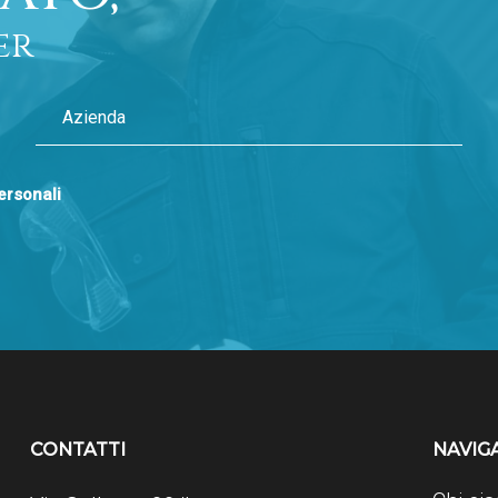
er
personali
CONTATTI
NAVIG