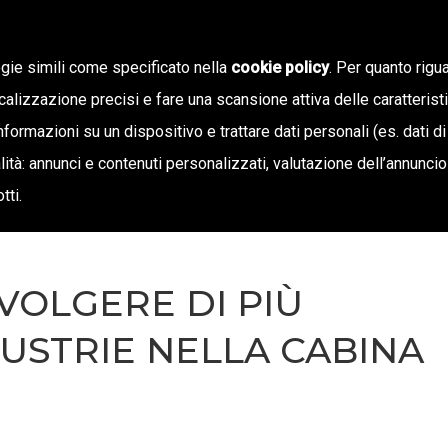
ogie simili come specificato nella
cookie policy
. Per quanto rigua
calizzazione precisi e fare una scansione attiva delle caratterist
SIAMO
STAMPA E TERRITORIO
NOTIZIE
OFF
informazioni su un dispositivo e trattare dati personali (es. dati di
inalità: annunci e contenuti personalizzati, valutazione dell’annunci
tti.
VOLGERE DI PIÙ
DUSTRIE NELLA CABINA