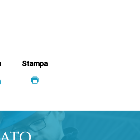
u
Stampa
ATO,