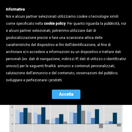
Informativa
Noi e alcuni partner selezionati utilizziamo cookie o tecnologie simili
come specificato nella
cookie policy
. Per quanto riguarda la pubblicità, noi
e alcuni partner selezionati, potremmo utilizzare dati di
geolocalizzazione precisi e fare una scansione attiva delle
Notizie /
caratteristiche del dispositivo ai fini dell’identificazione, al fine di
Produttività questa sconosciuta: che
archiviare e/o accedere a informazioni su un dispositivo e trattare dati
cos'è e perché ci deve preoccupare
personali (es. dati di navigazione, indirizzi IP, dati di utilizzo o identificativi
che nel 2018 sia scesa dello 0,3%
univoci) per le seguenti finalità: annunci e contenuti personalizzati,
valutazione dell’annuncio e del contenuto, osservazioni del pubblico;
27.01.2020
sviluppare e perfezionare i prodotti.
Accetta