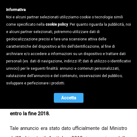
Informativa
Noi e alcuni partner selezionati utilizziamo cookie o tecnologie simili
come specificato nella
cookie policy
. Per quanto riguarda la pubblicità, noi
e alcuni partner selezionati, potremmo utilizzare dati di
geolocalizzazione precisi e fare una scansione attiva delle
Notizie /
caratteristiche del dispositivo ai fini dell’identificazione, al fine di
Prossima soppressione Sistema
archiviare e/o accedere a informazioni su un dispositivo e trattare dati
Tracciabilità Rifiuti Sistri
personali (es. dati di navigazione, indirizzi IP, dati di utilizzo o identificativi
univoci) per le seguenti finalità: annunci e contenuti personalizzati,
22.11.2018
valutazione dell’annuncio e del contenuto, osservazioni del pubblico;
sviluppare e perfezionare i prodotti.
Si informano le Aziende interessate che i funzionari
del Ministero dell’Ambiente hanno ricordato
Accetta
l’intenzione del Ministro Costa di
porre fine al SISTRI
entro la fine 2018.
Tale annuncio era stato dato ufficialmente dal Ministro