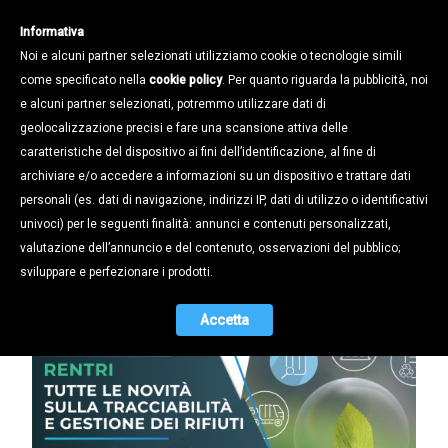
Informativa
Noi e alcuni partner selezionati utilizziamo cookie o tecnologie simili
come specificato nella
cookie policy
. Per quanto riguarda la pubblicità, noi
e alcuni partner selezionati, potremmo utilizzare dati di
geolocalizzazione precisi e fare una scansione attiva delle
Notizie /
Eventi e webinar /
caratteristiche del dispositivo ai fini dell’identificazione, al fine di
RENTRI: IL NUOVO SISTEMA
archiviare e/o accedere a informazioni su un dispositivo e trattare dati
ELETTRONICO DI TRACCIABILITÀ DEI
personali (es. dati di navigazione, indirizzi IP, dati di utilizzo o identificativi
RIFIUTI - WEBINAR CONFAPI
univoci) per le seguenti finalità: annunci e contenuti personalizzati,
PADOVA
valutazione dell’annuncio e del contenuto, osservazioni del pubblico;
sviluppare e perfezionare i prodotti.
14.10.2024
Accetta