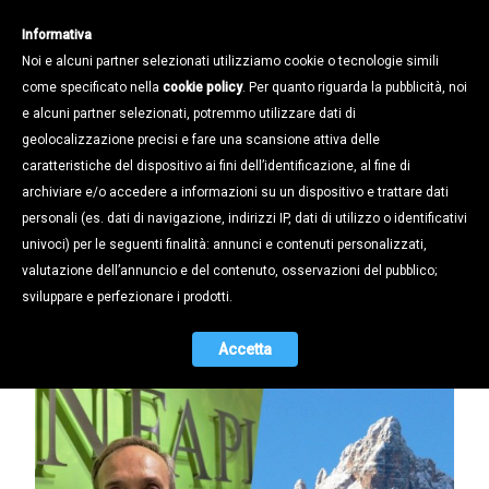
Informativa
Noi e alcuni partner selezionati utilizziamo cookie o tecnologie simili
come specificato nella
cookie policy
. Per quanto riguarda la pubblicità, noi
e alcuni partner selezionati, potremmo utilizzare dati di
geolocalizzazione precisi e fare una scansione attiva delle
Notizie /
caratteristiche del dispositivo ai fini dell’identificazione, al fine di
RODEGHIERO: «LA REGIONE GUIDI IL
archiviare e/o accedere a informazioni su un dispositivo e trattare dati
TERRITORIO PER FARE SISTEMA,
personali (es. dati di navigazione, indirizzi IP, dati di utilizzo o identificativi
RAFFORZANDO IL DIALOGO FRA LE
univoci) per le seguenti finalità: annunci e contenuti personalizzati,
CITTÀ E POTENZIANDO LE
valutazione dell’annuncio e del contenuto, osservazioni del pubblico;
INFRASTRUTTURE»
sviluppare e perfezionare i prodotti.
15.04.2019
Accetta