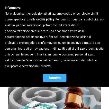
Informativa
Noi e alcuni partner selezionati utilizziamo cookie o tecnologie simili
come specificato nella
cookie policy
. Per quanto riguarda la pubblicità, noi
e alcuni partner selezionati, potremmo utilizzare dati di
geolocalizzazione precisi e fare una scansione attiva delle
Notizie /
caratteristiche del dispositivo ai fini dell’identificazione, al fine di
SE IL CONTENZIOSO COL FISCO
archiviare e/o accedere a informazioni su un dispositivo e trattare dati
DIVENTA UN’ODISSEA: IN VENETO
personali (es. dati di navigazione, indirizzi IP, dati di utilizzo o identificativi
2095 SENTENZE FAVOREVOLI AL
univoci) per le seguenti finalità: annunci e contenuti personalizzati,
CONTRIBUENTE MA SERVE QUASI
valutazione dell’annuncio e del contenuto, osservazioni del pubblico;
UN ANNO E MEZZO PER ARRIVARCI…
sviluppare e perfezionare i prodotti.
23.04.2019
Accetta