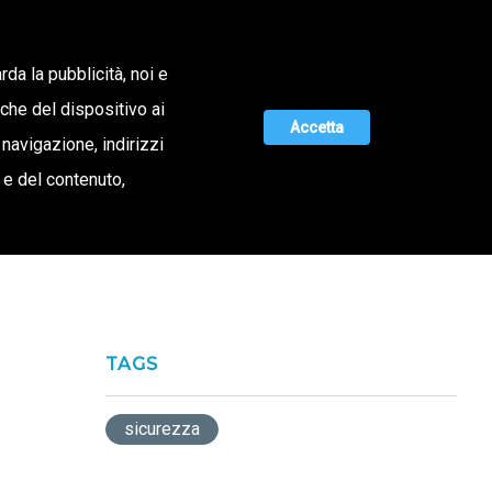
Lavora con noi
rda la pubblicità, noi e
iche del dispositivo ai
ERTA DI VALORE
MAGAZINE
UNISCITI A NOI
Accetta
 navigazione, indirizzi
o e del contenuto,
TAGS
sicurezza