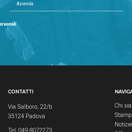
personali
CONTATTI
NAVIG
Chi si
Via Salboro, 22/b
Stampa
35124 Padova
Notizi
Tel: 049 8072273