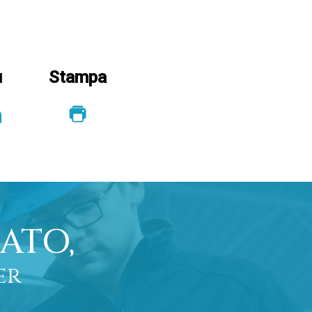
u
Stampa
ATO,
er