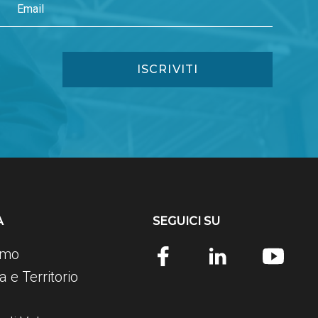
A
SEGUICI SU
amo
 e Territorio
e