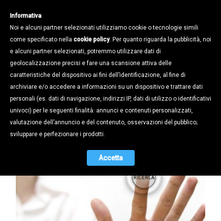
Informativa
Noi e alcuni partner selezionati utilizziamo cookie o tecnologie simili
come specificato nella
cookie policy
. Per quanto riguarda la pubblicità, noi
e alcuni partner selezionati, potremmo utilizzare dati di
geolocalizzazione precisi e fare una scansione attiva delle
Notizie /
caratteristiche del dispositivo ai fini dell’identificazione, al fine di
SOSTEGNO A PROGETTI DI RICERCA
archiviare e/o accedere a informazioni su un dispositivo e trattare dati
CHE PREVEDONO L’IMPIEGO DI
personali (es. dati di navigazione, indirizzi IP, dati di utilizzo o identificativi
RICERCATORI
univoci) per le seguenti finalità: annunci e contenuti personalizzati,
valutazione dell’annuncio e del contenuto, osservazioni del pubblico;
29.08.2017
sviluppare e perfezionare i prodotti.
Accetta