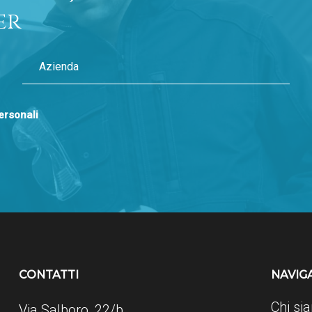
er
personali
CONTATTI
NAVIG
Chi si
Via Salboro, 22/b