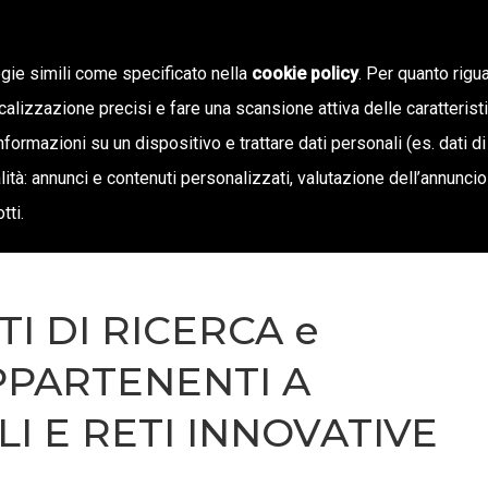
ogie simili come specificato nella
cookie policy
. Per quanto rigua
calizzazione precisi e fare una scansione attiva delle caratterist
SIAMO
STAMPA E TERRITORIO
NOTIZIE
OFF
informazioni su un dispositivo e trattare dati personali (es. dati di
inalità: annunci e contenuti personalizzati, valutazione dell’annunci
tti.
I DI RICERCA e
PPARTENENTI A
LI E RETI INNOVATIVE