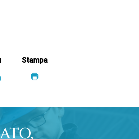
u
Stampa
ATO,