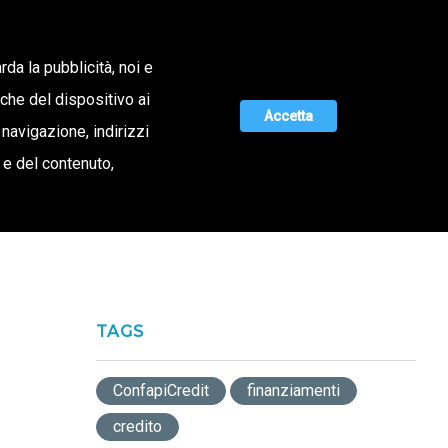
Lavora con noi
rda la pubblicità, noi e
iche del dispositivo ai
ERTA DI VALORE
MAGAZINE
UNISCITI A NOI
Accetta
 navigazione, indirizzi
o e del contenuto,
TAGS
ConfapiCredit
finanziamenti
credito