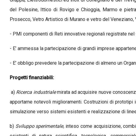
del Polesine, Ittico di Rovigo e Chioggia, Marmo e piet
Prosecco, Vetro Artistico di Murano e vetro del Veneziano, 
- PMI componenti di Reti innovative regionali registrate nel
- E’ ammessa la partecipazione di grandi imprese appartenent
- E’ obbligo prevedere la partecipazione di almeno un Orga
Progetti finanziabili:
a)
Ricerca industriale
mirata ad acquisire nuove conoscenze
apportarne notevoli miglioramenti. Costruzioni di prototipi 
simulazione verso sistemi esistenti e realizzazione di linee
b)
Sviluppo sperimentale,
inteso come acquisizione, combin
esistenti di natura scientifica, tecnologica, commercia