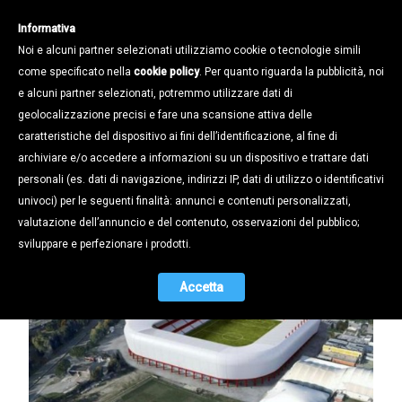
Informativa
Noi e alcuni partner selezionati utilizziamo cookie o tecnologie simili
come specificato nella
cookie policy
. Per quanto riguarda la pubblicità, noi
e alcuni partner selezionati, potremmo utilizzare dati di
geolocalizzazione precisi e fare una scansione attiva delle
Notizie /
caratteristiche del dispositivo ai fini dell’identificazione, al fine di
STADIO PLEBISCITO SÌ, NO, FORSE.
archiviare e/o accedere a informazioni su un dispositivo e trattare dati
L’OPINIONE DEI NOSTRI
personali (es. dati di navigazione, indirizzi IP, dati di utilizzo o identificativi
IMPREDITORI
univoci) per le seguenti finalità: annunci e contenuti personalizzati,
valutazione dell’annuncio e del contenuto, osservazioni del pubblico;
23.08.2016
sviluppare e perfezionare i prodotti.
Accetta