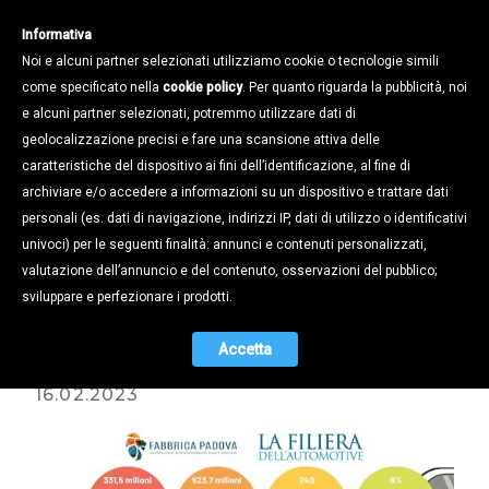
Informativa
Noi e alcuni partner selezionati utilizziamo cookie o tecnologie simili
come specificato nella
cookie policy
. Per quanto riguarda la pubblicità, noi
e alcuni partner selezionati, potremmo utilizzare dati di
geolocalizzazione precisi e fare una scansione attiva delle
Notizie /
Cronaca Confapi /
caratteristiche del dispositivo ai fini dell’identificazione, al fine di
STOP ALLE AUTO A BENZINA E
archiviare e/o accedere a informazioni su un dispositivo e trattare dati
DIESEL DAL 2035. CONFAPI:
personali (es. dati di navigazione, indirizzi IP, dati di utilizzo o identificativi
«COMPARTO INDUSTRIALE
univoci) per le seguenti finalità: annunci e contenuti personalizzati,
STRATEGICO, SOLO A PADOVA A
valutazione dell’annuncio e del contenuto, osservazioni del pubblico;
RISCHIO 330 MILIONI DI
sviluppare e perfezionare i prodotti.
ESPORTAZIONI E 2.200 POSTI DI
LAVORO»
Accetta
16.02.2023