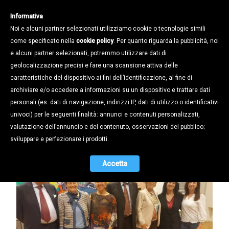
Informativa
Noi e alcuni partner selezionati utilizziamo cookie o tecnologie simili
come specificato nella
cookie policy
. Per quanto riguarda la pubblicità, noi
e alcuni partner selezionati, potremmo utilizzare dati di
geolocalizzazione precisi e fare una scansione attiva delle
Notizie /
Cronaca Confapi /
caratteristiche del dispositivo ai fini dell’identificazione, al fine di
TA.NA.MET. PROTAGONISTA DEL
archiviare e/o accedere a informazioni su un dispositivo e trattare dati
ROAD SHOW DELLA CAMERA DI
personali (es. dati di navigazione, indirizzi IP, dati di utilizzo o identificativi
COMMERCIO
univoci) per le seguenti finalità: annunci e contenuti personalizzati,
valutazione dell’annuncio e del contenuto, osservazioni del pubblico;
29.04.2025
sviluppare e perfezionare i prodotti.
Accetta