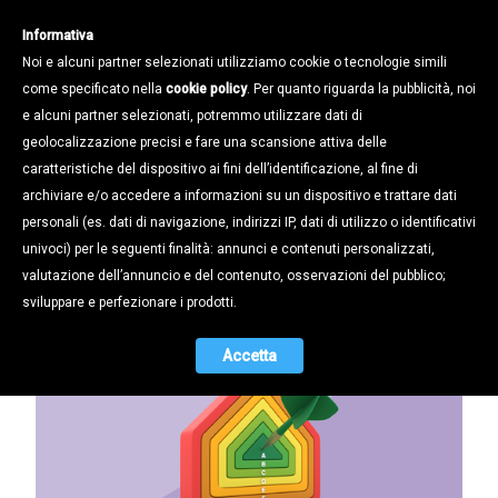
Informativa
Noi e alcuni partner selezionati utilizziamo cookie o tecnologie simili
come specificato nella
cookie policy
. Per quanto riguarda la pubblicità, noi
e alcuni partner selezionati, potremmo utilizzare dati di
geolocalizzazione precisi e fare una scansione attiva delle
Notizie /
Aggiornamenti tecnici /
caratteristiche del dispositivo ai fini dell’identificazione, al fine di
Tutto quello che c'è da sapere sul
archiviare e/o accedere a informazioni su un dispositivo e trattare dati
Superbonus 110%: la guida
personali (es. dati di navigazione, indirizzi IP, dati di utilizzo o identificativi
dell'Agenzia delle Entrate
univoci) per le seguenti finalità: annunci e contenuti personalizzati,
valutazione dell’annuncio e del contenuto, osservazioni del pubblico;
27.07.2020
sviluppare e perfezionare i prodotti.
Accetta