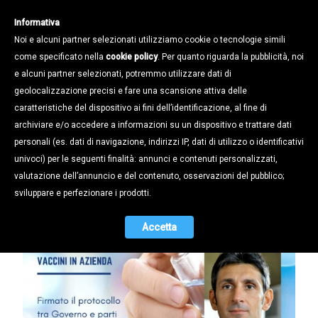
Informativa
Noi e alcuni partner selezionati utilizziamo cookie o tecnologie simili
come specificato nella
cookie policy
. Per quanto riguarda la pubblicità, noi
e alcuni partner selezionati, potremmo utilizzare dati di
geolocalizzazione precisi e fare una scansione attiva delle
Notizie /
caratteristiche del dispositivo ai fini dell’identificazione, al fine di
VACCINI IN AZIENDA:
archiviare e/o accedere a informazioni su un dispositivo e trattare dati
SOTTOSCRITTO IL PROTOCOLLO.
personali (es. dati di navigazione, indirizzi IP, dati di utilizzo o identificativi
«VOGLIAMO CHE LE AZIENDE
univoci) per le seguenti finalità: annunci e contenuti personalizzati,
DIVENTINO DELLE “BOLLE COVID
valutazione dell’annuncio e del contenuto, osservazioni del pubblico;
FREE”»
sviluppare e perfezionare i prodotti.
07.04.2021
Accetta