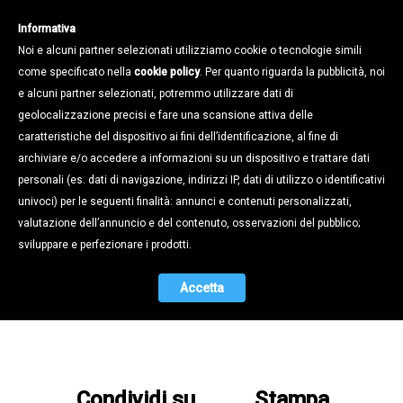
Informativa
Noi e alcuni partner selezionati utilizziamo cookie o tecnologie simili
come specificato nella
cookie policy
. Per quanto riguarda la pubblicità, noi
e alcuni partner selezionati, potremmo utilizzare dati di
geolocalizzazione precisi e fare una scansione attiva delle
Stampa e Territorio /
Rassegna stampa /
caratteristiche del dispositivo ai fini dell’identificazione, al fine di
Archivio agosto 2012
archiviare e/o accedere a informazioni su un dispositivo e trattare dati
personali (es. dati di navigazione, indirizzi IP, dati di utilizzo o identificativi
17.08.2012
univoci) per le seguenti finalità: annunci e contenuti personalizzati,
Di seguito tutta la rassegna stampa di Agosto:
valutazione dell’annuncio e del contenuto, osservazioni del pubblico;
sviluppare e perfezionare i prodotti.
I GIOVANI CONFAPI "OCCUPANO" L'ENEL - IL
Accetta
GAZZETTINO 17 AGOSTO 2012
Condividi su
Stampa