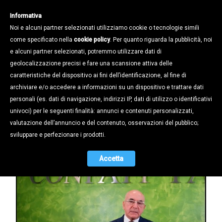
Informativa
Noi e alcuni partner selezionati utilizziamo cookie o tecnologie simili
come specificato nella
cookie policy
. Per quanto riguarda la pubblicità, noi
e alcuni partner selezionati, potremmo utilizzare dati di
geolocalizzazione precisi e fare una scansione attiva delle
Stampa e Territorio /
Rassegna stampa /
caratteristiche del dispositivo ai fini dell’identificazione, al fine di
«DALLA MANOVRA CI ASPETTAVAMO
archiviare e/o accedere a informazioni su un dispositivo e trattare dati
QUALCOSA DI PIÙ», IL PRESIDENTE
personali (es. dati di navigazione, indirizzi IP, dati di utilizzo o identificativi
VALERIO SU PRIMA EDIZIONE,
univoci) per le seguenti finalità: annunci e contenuti personalizzati,
ANTENNA TRE
valutazione dell’annuncio e del contenuto, osservazioni del pubblico;
sviluppare e perfezionare i prodotti.
28.12.2022
Accetta