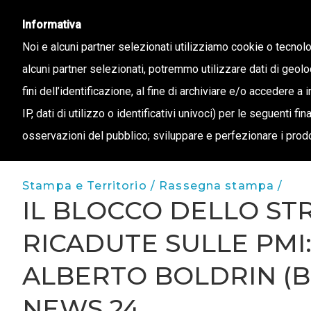
info@confapi.padova.it
049 8072273
Informativa
Noi e alcuni partner selezionati utilizziamo cookie o tecnol
alcuni partner selezionati, potremmo utilizzare dati di geolo
CHI 
fini dell’identificazione, al fine di archiviare e/o accedere a 
IP, dati di utilizzo o identificativi univoci) per le seguenti f
osservazioni del pubblico; sviluppare e perfezionare i prodo
Stampa e Territorio /
Rassegna stampa /
IL BLOCCO DELLO ST
RICADUTE SULLE PMI:
ALBERTO BOLDRIN (B
NEWS 24