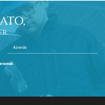
ATO,
er
personali