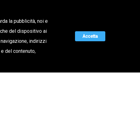
Lavora con noi
rda la pubblicità, noi e
iche del dispositivo ai
ERTA DI VALORE
MAGAZINE
UNISCITI A NOI
Accetta
 navigazione, indirizzi
o e del contenuto,