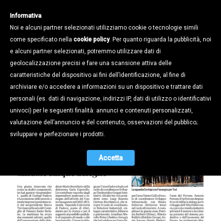
Informativa
Noi e alcuni partner selezionati utilizziamo cookie o tecnologie simili
come specificato nella
cookie policy
. Per quanto riguarda la pubblicità, noi
e alcuni partner selezionati, potremmo utilizzare dati di
geolocalizzazione precisi e fare una scansione attiva delle
Stampa e Territorio /
Rassegna stampa /
caratteristiche del dispositivo ai fini dell’identificazione, al fine di
IL NUOVO ASSETTO DI CONFAPI SU
archiviare e/o accedere a informazioni su un dispositivo e trattare dati
GIORNALI, TIVU' E SITI
personali (es. dati di navigazione, indirizzi IP, dati di utilizzo o identificativi
D'INFORMAZIONE
univoci) per le seguenti finalità: annunci e contenuti personalizzati,
valutazione dell’annuncio e del contenuto, osservazioni del pubblico;
28.01.2025
sviluppare e perfezionare i prodotti.
Accetta