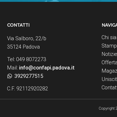
CONTATTI
NAVIG
Chi si
Via Salboro, 22/b
Stampa
35124 Padova
Notizi
Tel: 049 8072273
Offert
Mail:
info@confapi.padova.it
Magaz
3929277515
Uniscit
Contatt
C.F. 92112920282
Copyright 