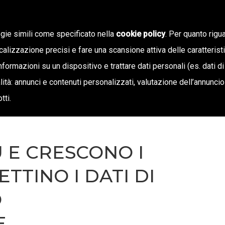
ogie simili come specificato nella
cookie policy
. Per quanto rigua
calizzazione precisi e fare una scansione attiva delle caratterist
SIAMO
STAMPA E TERRITORIO
NOTIZIE
OFF
informazioni su un dispositivo e trattare dati personali (es. dati di
inalità: annunci e contenuti personalizzati, valutazione dell’annunci
tti.
Ù E CRESCONO I
TTINO I DATI DI
O
E