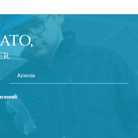
ATO,
er
personali