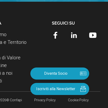
A
SEGUICI SU
amo
 e Territorio
e
a di Valore
ine
i a noi
Diventa Socio
i
Iscriviti alla Newsletter
2026© Confapi
Privacy Policy
Cookie Policy