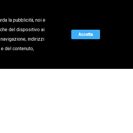
Lavora con noi
rda la pubblicità, noi e
iche del dispositivo ai
ERTA DI VALORE
MAGAZINE
UNISCITI A NOI
Accetta
 navigazione, indirizzi
o e del contenuto,