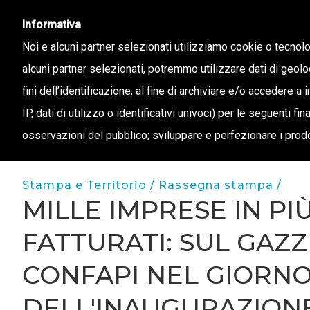
info@confapi.padova.it
049 8072273
Informativa
Noi e alcuni partner selezionati utilizziamo cookie o tecnol
alcuni partner selezionati, potremmo utilizzare dati di geolo
CHI 
fini dell’identificazione, al fine di archiviare e/o accedere a 
IP, dati di utilizzo o identificativi univoci) per le seguenti f
osservazioni del pubblico; sviluppare e perfezionare i prodo
Stampa e Territorio /
Rassegna stampa /
MILLE IMPRESE IN PI
FATTURATI: SUL GAZZE
CONFAPI NEL GIORN
DELL'INAUGURAZION