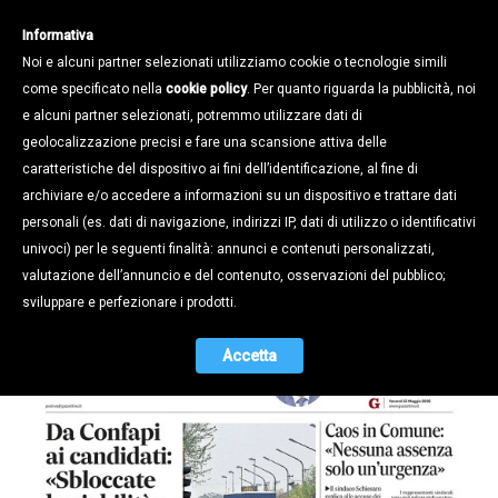
Informativa
Noi e alcuni partner selezionati utilizziamo cookie o tecnologie simili
come specificato nella
cookie policy
. Per quanto riguarda la pubblicità, noi
e alcuni partner selezionati, potremmo utilizzare dati di
geolocalizzazione precisi e fare una scansione attiva delle
Stampa e Territorio /
Rassegna stampa /
caratteristiche del dispositivo ai fini dell’identificazione, al fine di
«VIABILITÀ E LAVORO SIANO LE
archiviare e/o accedere a informazioni su un dispositivo e trattare dati
PRIORITÀ», CONFAPI IN DIALOGO
personali (es. dati di navigazione, indirizzi IP, dati di utilizzo o identificativi
CON ALBIGNASEGO
univoci) per le seguenti finalità: annunci e contenuti personalizzati,
valutazione dell’annuncio e del contenuto, osservazioni del pubblico;
15.05.2026
sviluppare e perfezionare i prodotti.
Accetta