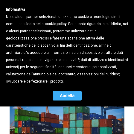
Informativa
Noi e alcuni partner selezionati utilizziamo cookie o tecnologie simili
come specificato nella
cookie policy
. Per quanto riguarda la pubblicità, noi
e alcuni partner selezionati, potremmo utilizzare dati di
geolocalizzazione precisi e fare una scansione attiva delle
Notizie /
caratteristiche del dispositivo ai fini dell’identificazione, al fine di
Assistenza per difficoltà nella
archiviare e/o accedere a informazioni su un dispositivo e trattare dati
circolazione delle merci italiane a
personali (es. dati di navigazione, indirizzi IP, dati di utilizzo o identificativi
causa della crisi Covid-19
univoci) per le seguenti finalità: annunci e contenuti personalizzati,
valutazione dell’annuncio e del contenuto, osservazioni del pubblico;
23.03.2020
sviluppare e perfezionare i prodotti.
Accetta